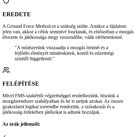
EREDETE
A Ground Force Method-ot a szükség szülte. Amikor a fájdalom
jelen van, akkor a célok semmivé foszlanak, és elsősorban a mozgás
élvezete és játékossága megy veszendőbe, válik elérhetetlenné.
"A módszerünk visszaadja a mozgás örömét és a
fejlődés élményét mindenkinek, kortól és edzettségi
szinttől függetlenül."
FELÉPÍTÉSE
Mivel FMS-szakértői végzettséggel rendelkezünk, hiszünk a
mozgásrendszer szabályaiban és be is tartjuk azokat. Az összes
gyakorlatot logikai sorrendbe rendeztük, a szórakozás és a
játékosság érdekében játékokat is adtunk hozzájuk.
Az órák jellemzői:
✓