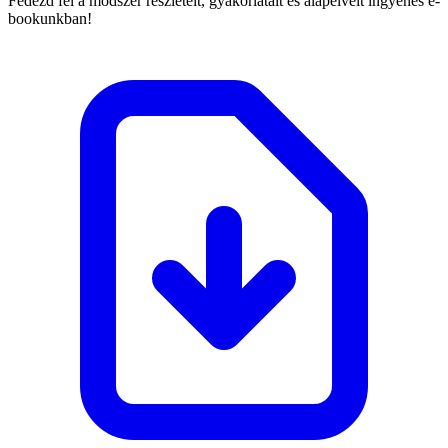
Fedezd fel a módszer részleteit, gyakorlatait és alapelveit ingyenes e-
bookunkban!