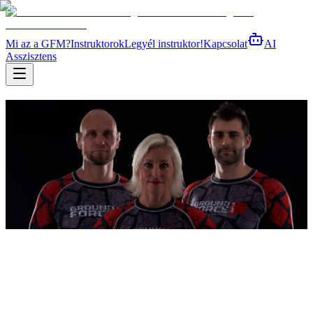
Mi az a GFM?
Instruktorok
Legyél instruktor!
Kapcsolat
AI
Asszisztens