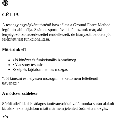
CÉLJA
A test egy egységként történő használata a Ground Force Method
legfontosabb célja. Számos sportolóval találkoztunk már, aki
lenyűgöző izomszerkezettel rendelkezett, de hiányzott belőle a jól
felépített test funkcionalitása.
Mit érünk el?
•
Jó kinézet és funkcionális izomtömeg
•
Alacsony testzsír
•
Szép és fájdalommentes mozgás
"Jól kinézni és helyesen mozogni – a kettő nem feltétlenül
ugyanaz!"
A módszer születése
Sérült atlétákkal és átlagos tanítványokkal való munka során alakult
ki, akiknek a fájdalom miatt már nem jelentett örömet a mozgás.