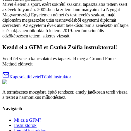
Mivel életem a sport, ezért sokrétű szakmai tapasztalatra tettem szert
az évek folyamán: 2005-ben kezdtem tanulmányaimat a Nyugat
Magyarországi Egyetemen német és testnevelés szakon, majd
diplomám megszerzése után testnevelésből egyetemi diplomát
szereztem. Az egyetemi évek alatt belekóstoltam a zenésebb műfajba
is és okj-s aerobik oktató lettem. 2019-ben funkcionális
edzőképzésen tettem sikeres vizsgát.
Kezdd el a GFM-et
Csathó Zsófia
instruktorral!
Vedd fel vele a kapcsolatot és tapasztald meg a Ground Force
Method előnyeit.
Kapcsolatfelvétel
Többi instruktor
A természetes mozgásra építő rendszer, amely játékosan tereli vissza
a testet a harmonikus működéshez.
Navigáció
Mi az a GFM?
Instruktorok
Legyél instruktor