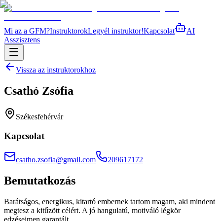
Mi az a GFM?
Instruktorok
Legyél instruktor!
Kapcsolat
AI
Asszisztens
Vissza az instruktorokhoz
Csathó Zsófia
Székesfehérvár
Kapcsolat
csatho.zsofia@gmail.com
209617172
Bemutatkozás
Barátságos, energikus, kitartó embernek tartom magam, aki mindent
megtesz a kitűzött célért. A jó hangulatú, motiváló légkör
edzéseimen garantált.