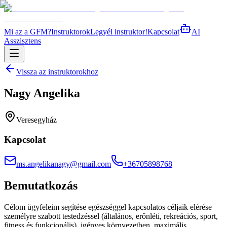
Mi az a GFM?
Instruktorok
Legyél instruktor!
Kapcsolat
AI
Asszisztens
Vissza az instruktorokhoz
Nagy Angelika
Veresegyház
Kapcsolat
ms.angelikanagy@gmail.com
+36705898768
Bemutatkozás
Célom ügyfeleim segítése egészséggel kapcsolatos céljaik elérése
személyre szabott testedzéssel (általános, erőnléti, rekreációs, sport,
fitness és funkcionális), igényes környezetben, maximális