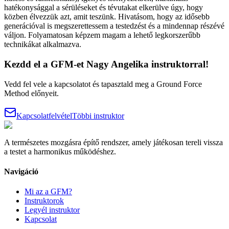
hatékonysággal a sérüléseket és tévutakat elkerülve úgy, hogy
közben élvezzük azt, amit teszünk. Hivatásom, hogy az idősebb
generációval is megszerettessem a testedzést és a mindennap részévé
váljon. Folyamatosan képzem magam a lehető legkorszerűbb
technikákat alkalmazva.
Kezdd el a GFM-et
Nagy Angelika
instruktorral!
Vedd fel vele a kapcsolatot és tapasztald meg a Ground Force
Method előnyeit.
Kapcsolatfelvétel
Többi instruktor
A természetes mozgásra építő rendszer, amely játékosan tereli vissza
a testet a harmonikus működéshez.
Navigáció
Mi az a GFM?
Instruktorok
Legyél instruktor
Kapcsolat