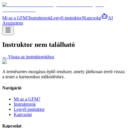
Mi az a GFM?
Instruktorok
Legyél instruktor!
Kapcsolat
AI
Asszisztens
Instruktor nem található
← Vissza az instruktorokhoz
A természetes mozgásra építő rendszer, amely játékosan tereli vissza
a testet a harmonikus működéshez.
Navigáció
Mi az a GFM?
Instruktorok
Legyél instruktor
Kapcsolat
Kapcsolat