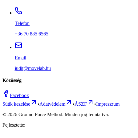
Telefon
+36 70 885 6565
Email
judit@movelab.hu
Közösség
Facebook
Sütik kezelése
•
Adatvédelem
•
ÁSZF
•
Impresszum
©
2026
Ground Force Method. Minden jog fenntartva.
Fejlesztette: