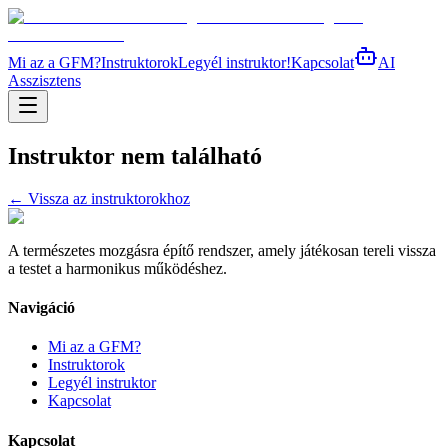
Mi az a GFM?
Instruktorok
Legyél instruktor!
Kapcsolat
AI
Asszisztens
Instruktor nem található
← Vissza az instruktorokhoz
A természetes mozgásra építő rendszer, amely játékosan tereli vissza
a testet a harmonikus működéshez.
Navigáció
Mi az a GFM?
Instruktorok
Legyél instruktor
Kapcsolat
Kapcsolat