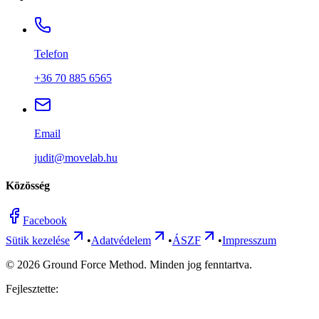
Telefon
+36 70 885 6565
Email
judit@movelab.hu
Közösség
Facebook
Sütik kezelése
•
Adatvédelem
•
ÁSZF
•
Impresszum
©
2026
Ground Force Method. Minden jog fenntartva.
Fejlesztette: