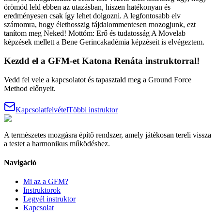
örömöd leld ebben az utazásban, hiszen hatékonyan és
eredményesen csak így lehet dolgozni. A legfontosabb elv
számomra, hogy élethosszig fájdalommentesen mozogjunk, ezt
tanítom meg Neked! Mottóm: Erő és tudatosság A Movelab
képzések mellett a Bene Gerincakadémia képzéseit is elvégeztem.
Kezdd el a GFM-et
Katona Renáta
instruktorral!
Vedd fel vele a kapcsolatot és tapasztald meg a Ground Force
Method előnyeit.
Kapcsolatfelvétel
Többi instruktor
A természetes mozgásra építő rendszer, amely játékosan tereli vissza
a testet a harmonikus működéshez.
Navigáció
Mi az a GFM?
Instruktorok
Legyél instruktor
Kapcsolat