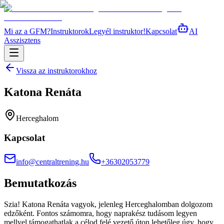
Mi az a GFM?
Instruktorok
Legyél instruktor!
Kapcsolat
AI
Asszisztens
Vissza az instruktorokhoz
Katona Renáta
Herceghalom
Kapcsolat
info@centraltrening.hu
+36302053779
Bemutatkozás
Szia! Katona Renáta vagyok, jelenleg Herceghalomban dolgozom
edzőként. Fontos számomra, hogy naprakész tudásom legyen
mellyel támogathatlak a célod felé vezető úton lehetőleg úgy, hogy