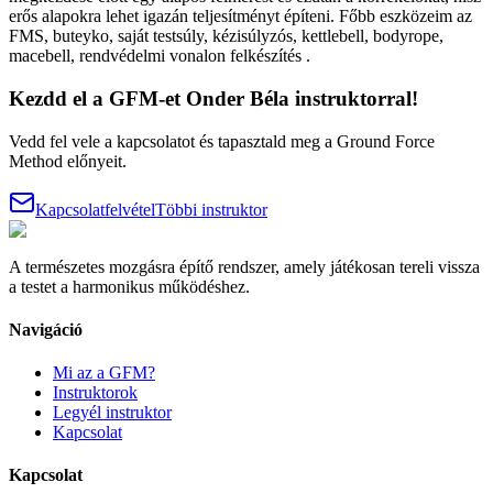
erős alapokra lehet igazán teljesítményt építeni. Főbb eszközeim az
FMS, buteyko, saját testsúly, kézisúlyzós, kettlebell, bodyrope,
macebell, rendvédelmi vonalon felkészítés .
Kezdd el a GFM-et
Onder Béla
instruktorral!
Vedd fel vele a kapcsolatot és tapasztald meg a Ground Force
Method előnyeit.
Kapcsolatfelvétel
Többi instruktor
A természetes mozgásra építő rendszer, amely játékosan tereli vissza
a testet a harmonikus működéshez.
Navigáció
Mi az a GFM?
Instruktorok
Legyél instruktor
Kapcsolat
Kapcsolat