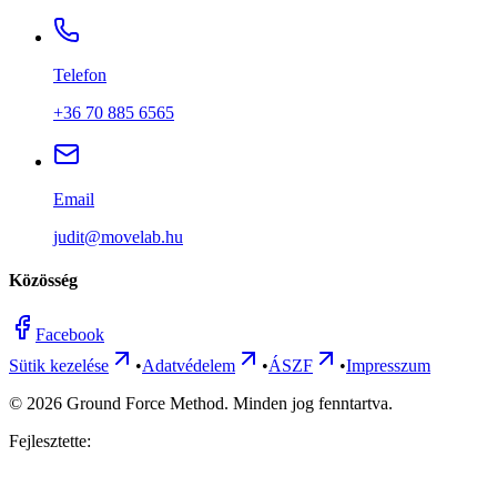
Telefon
+36 70 885 6565
Email
judit@movelab.hu
Közösség
Facebook
Sütik kezelése
•
Adatvédelem
•
ÁSZF
•
Impresszum
©
2026
Ground Force Method. Minden jog fenntartva.
Fejlesztette: