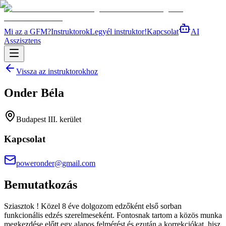
Mi az a GFM?
Instruktorok
Legyél instruktor!
Kapcsolat
AI
Asszisztens
Vissza az instruktorokhoz
Onder Béla
Budapest III. kerület
Kapcsolat
poweronder@gmail.com
Bemutatkozás
Sziasztok ! Közel 8 éve dolgozom edzőként első sorban
funkcionális edzés szerelmeseként. Fontosnak tartom a közös munka
megkezdése előtt egy alapos felmérést és ezután a korrekciókat, hisz