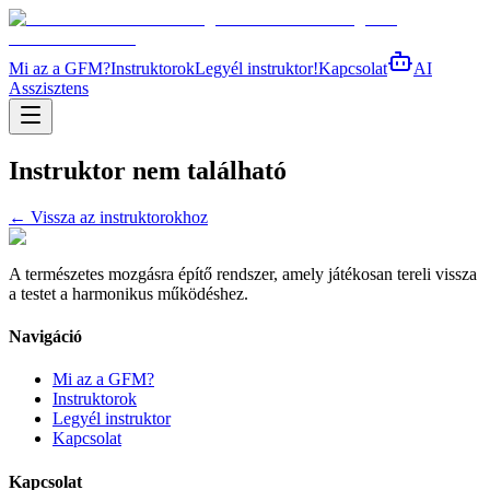
Mi az a GFM?
Instruktorok
Legyél instruktor!
Kapcsolat
AI
Asszisztens
Instruktor nem található
← Vissza az instruktorokhoz
A természetes mozgásra építő rendszer, amely játékosan tereli vissza
a testet a harmonikus működéshez.
Navigáció
Mi az a GFM?
Instruktorok
Legyél instruktor
Kapcsolat
Kapcsolat