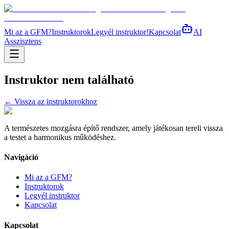
Mi az a GFM?
Instruktorok
Legyél instruktor!
Kapcsolat
AI
Asszisztens
Instruktor nem található
← Vissza az instruktorokhoz
A természetes mozgásra építő rendszer, amely játékosan tereli vissza
a testet a harmonikus működéshez.
Navigáció
Mi az a GFM?
Instruktorok
Legyél instruktor
Kapcsolat
Kapcsolat