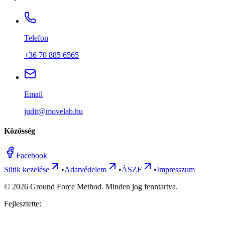
Telefon
+36 70 885 6565
Email
judit@movelab.hu
Közösség
Facebook
Sütik kezelése
•
Adatvédelem
•
ÁSZF
•
Impresszum
©
2026
Ground Force Method. Minden jog fenntartva.
Fejlesztette: