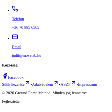
Telefon
+36 70 885 6565
Email
judit@movelab.hu
Közösség
Facebook
Sütik kezelése
•
Adatvédelem
•
ÁSZF
•
Impresszum
©
2026
Ground Force Method. Minden jog fenntartva.
Fejlesztette: