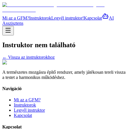
Mi az a GFM?
Instruktorok
Legyél instruktor!
Kapcsolat
AI
Asszisztens
Instruktor nem található
← Vissza az instruktorokhoz
A természetes mozgásra építő rendszer, amely játékosan tereli vissza
a testet a harmonikus működéshez.
Navigáció
Mi az a GFM?
Instruktorok
Legyél instruktor
Kapcsolat
Kapcsolat