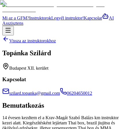
Mi az a GFM?
Instruktorok
Legyél instruktor!
Kapcsolat
AI
Asszisztens
Vissza az instruktorokhoz
Topánka Szilárd
Budapest XII. kerület
Kapcsolat
szilard.topanka@gmail.com
06204650012
Bemutatkozás
14 évesen kezdtem el a Krav-Magát Szabó Balázs km instruktor
kezei alatt. Kiegészítésként lejártam Thai box, brazil jiujitsu és
ökölvívó edzésekre, illetve versenyeztem Thai box és MMA