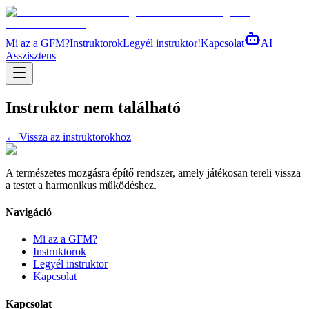
Mi az a GFM?
Instruktorok
Legyél instruktor!
Kapcsolat
AI
Asszisztens
Instruktor nem található
← Vissza az instruktorokhoz
A természetes mozgásra építő rendszer, amely játékosan tereli vissza
a testet a harmonikus működéshez.
Navigáció
Mi az a GFM?
Instruktorok
Legyél instruktor
Kapcsolat
Kapcsolat