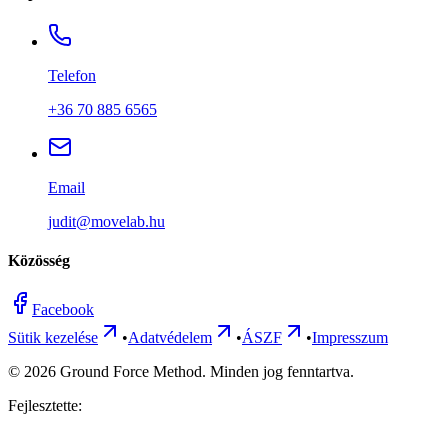
Telefon
+36 70 885 6565
Email
judit@movelab.hu
Közösség
Facebook
Sütik kezelése
•
Adatvédelem
•
ÁSZF
•
Impresszum
©
2026
Ground Force Method. Minden jog fenntartva.
Fejlesztette: