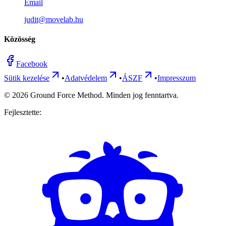
Email
judit@movelab.hu
Közösség
Facebook
Sütik kezelése
•
Adatvédelem
•
ÁSZF
•
Impresszum
©
2026
Ground Force Method. Minden jog fenntartva.
Fejlesztette: