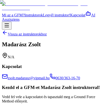
Mi az a GFM?
Instruktorok
Legyél instruktor!
Kapcsolat
AI
Asszisztens
Vissza az instruktorokhoz
Madarász Zsolt
N/A
Kapcsolat
zsolt.madarasz@vipmail.hu
0630/363-16-70
Kezdd el a GFM-et
Madarász Zsolt
instruktorral!
Vedd fel vele a kapcsolatot és tapasztald meg a Ground Force
Method előnyeit.