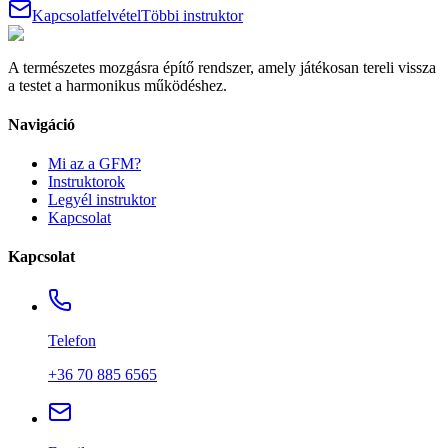
Kapcsolatfelvétel
Többi instruktor
A természetes mozgásra építő rendszer, amely játékosan tereli vissza
a testet a harmonikus működéshez.
Navigáció
Mi az a GFM?
Instruktorok
Legyél instruktor
Kapcsolat
Kapcsolat
Telefon
+36 70 885 6565