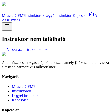
Mi az a GFM?
Instruktorok
Legyél instruktor!
Kapcsolat
AI
Asszisztens
Instruktor nem található
← Vissza az instruktorokhoz
A természetes mozgásra építő rendszer, amely játékosan tereli vissza
a testet a harmonikus működéshez.
Navigáció
Mi az a GFM?
Instruktorok
Legyél instruktor
Kapcsolat
Kapcsolat