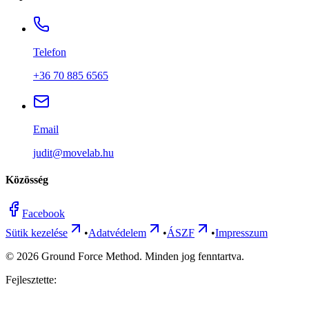
Telefon
+36 70 885 6565
Email
judit@movelab.hu
Közösség
Facebook
Sütik kezelése
•
Adatvédelem
•
ÁSZF
•
Impresszum
©
2026
Ground Force Method. Minden jog fenntartva.
Fejlesztette: