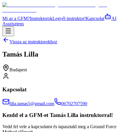
Mi az a GFM?
Instruktorok
Legyél instruktor!
Kapcsolat
AI
Asszisztens
Vissza az instruktorokhoz
Tamás Lilla
Budapest
Kapcsolat
lilla.tamas5@gmail.com
06702707590
Kezdd el a GFM-et
Tamás Lilla
instruktorral!
Vedd fel vele a kapcsolatot és tapasztald meg a Ground Force
Method előnyeit.