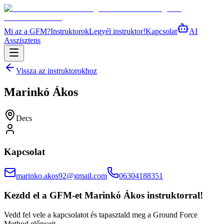
Mi az a GFM?
Instruktorok
Legyél instruktor!
Kapcsolat
AI
Asszisztens
Vissza az instruktorokhoz
Marinkó Ákos
Decs
Kapcsolat
marinko.akos92@gmail.com
06304188351
Kezdd el a GFM-et
Marinkó Ákos
instruktorral!
Vedd fel vele a kapcsolatot és tapasztald meg a Ground Force
Method előnyeit.