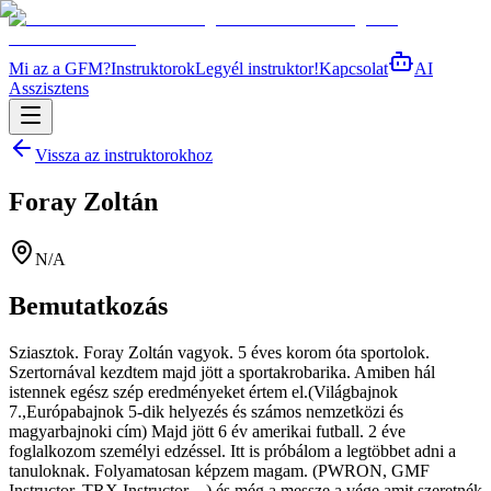
Mi az a GFM?
Instruktorok
Legyél instruktor!
Kapcsolat
AI
Asszisztens
Vissza az instruktorokhoz
Foray Zoltán
N/A
Bemutatkozás
Sziasztok. Foray Zoltán vagyok. 5 éves korom óta sportolok.
Szertornával kezdtem majd jött a sportakrobarika. Amiben hál
istennek egész szép eredményeket értem el.(Világbajnok
7.,Európabajnok 5-dik helyezés és számos nemzetközi és
magyarbajnoki cím) Majd jött 6 év amerikai futball. 2 éve
foglalkozom személyi edzéssel. Itt is próbálom a legtöbbet adni a
tanuloknak. Folyamatosan képzem magam. (PWRON, GMF
Instructor, TRX Instructor…) és még a messze a vége amit szeretnék