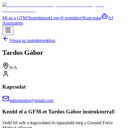
Mi az a GFM?
Instruktorok
Legyél instruktor!
Kapcsolat
AI
Asszisztens
Vissza az instruktorokhoz
Tardos Gábor
N/A
Kapcsolat
gabortardos@gmail.com
Kezdd el a GFM-et
Tardos Gábor
instruktorral!
Vedd fel vele a kapcsolatot és tapasztald meg a Ground Force
Method előnyeit.